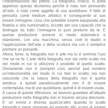
l'interpretazione del pittore. La fotografia, invece, si porta
appresso questa dicotomia perché è nata non pensando
all'arte, è nata come oggetto di uso quotidiano. Il fatto di
pensarla come medium artistico è conseguente al suo
essere immagine; cosa che potrebbe essere equiparata alla
filatelia o alla numismatica, eccetto per una capacità che la
distingue da tutto: l'immagine la puoi produrre da te. E
questa produzione avviene in modo automatico e
istantaneo, con una macchina, senza cioè lo studio e
l'applicazione dell'arte o della scultura ma con il semplice
premere un pulsante.
Allora, forse, la fotografia non è arte ma lo è semmai l'uso
che se ne fa. L'arte della fotografia non sta nello scatto ma
nel modo in cui si utilizzerà il prodotto di quello scatto.
Ovviamente non è (sempre) così, perché può esistere
un'intenzionalità nel modo in cui fare lo scatto; ma non
nasconde che la natura della fotografia non è quella
artistica, e quindi paradossalmente non è di essere
contemplata, ma di uso quotidiano, quindi è di essere usata.
A causa di queste riflessioni, se dovessi guardare all'attuale
produzione nella fotografia non vi troverei alcuna direzione.
E' un errore o diventa qualcos'altro quando lo scatto
fotografico viene stampato ed esposto allo scopo di essere