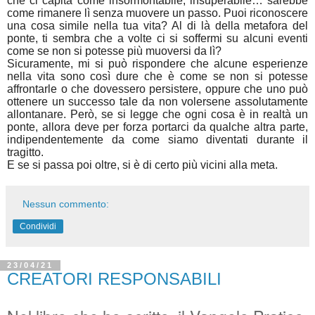
che ci capita come insormontabile, insuperabile… sarebbe
come rimanere lì senza muovere un passo. Puoi riconoscere
una cosa simile nella tua vita? Al di là della metafora del
ponte, ti sembra che a volte ci si soffermi su alcuni eventi
come se non si potesse più muoversi da lì?
Sicuramente, mi si può rispondere che alcune esperienze
nella vita sono così dure che è come se non si potesse
affrontarle o che dovessero persistere, oppure che uno può
ottenere un successo tale da non volersene assolutamente
allontanare. Però, se si legge che ogni cosa è in realtà un
ponte, allora deve per forza portarci da qualche altra parte,
indipendentemente da come siamo diventati durante il
tragitto.
E se si passa poi oltre, si è di certo più vicini alla meta.
Nessun commento:
Condividi
23/04/21
CREATORI RESPONSABILI