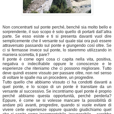
Non concentrarti sul ponte perché, benché sia molto bello e
sorprendente, il suo scopo è solo quello di portarti dall’altra
parte. Se esso esiste e ti si presenta davanti vuol dire
semplicemente che il versante sul quale stai ora può essere
attraversato passando sul ponte e giungendo così oltre. Se
ci si fermasse invece sul ponte, lo staremmo utilizzando in
maniera scorretta, ti pare?
Il ponte è come ogni cosa ci capita nella vita, positiva,
negativa o indecifrabile oppure le conoscenze e le
esperienze che riteniamo che ci possono migliorare. Tutto
deve quindi essere vissuto per passare oltre, non nel senso
di voltare le spalle ma un procedere, un progredire.
Tutto quello che abbiamo vissuto ci ha condotti davanti a
quel ponte, e lo scopo di un ponte è transitare da un
versante al successivo. Se incontriamo quel ponte è proprio
perché abbiamo questa opportunità, perché perderla?
Eppure, è come se si volesse mancare la possibilità di
andare più avanti, progredire, quando si vuole evitare di
vivere certe esperienze oppure quando giudichiamo quel