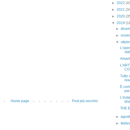
►
2022
(4
►
2021
(3
►
2020
(3
▼
2019
(1
►
dice
►
nove
▼
ottob
L’ope
stat
Amanti
L'ART
CO
Tutto 
rea
È come
par
L’ins
Home page
Post più vecchio
div
THE 
►
agos
►
febbr