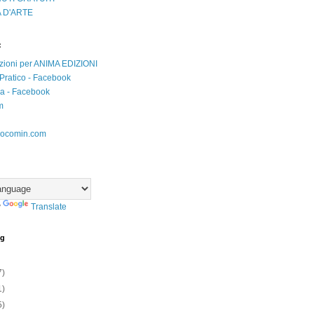
 D'ARTE
:
zioni per ANIMA EDIZIONI
Pratico - Facebook
iva - Facebook
m
ocomin.com
y
Translate
og
7)
1)
5)