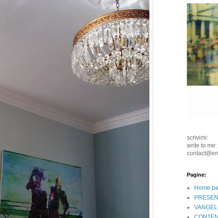
scrivimi:
write to me:
contact@e
Pagine:
Home p
PRESEN
VANGEL
CONTEN