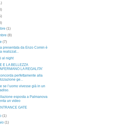
1)
4)
5)
8)
mbre
(1)
mbre
(8)
re
(7)
ra presentata da Enzo Comin è
a realizzat...
 al night
E E LA BELLEZZA
NFERMANO LA REGALITA'
concorda perfettamente alla
lizzazione ge...
 se l’uomo vivesse già in un
adiso.
tallazione esposta a Palmanova
enta un video
ENTRANCE GATE
to
(1)
aio
(1)