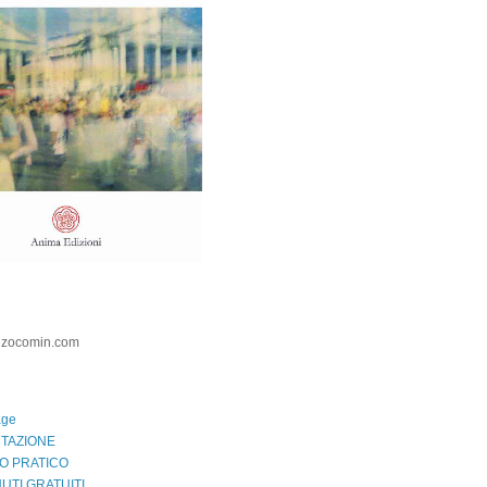
nzocomin.com
age
TAZIONE
O PRATICO
UTI GRATUITI