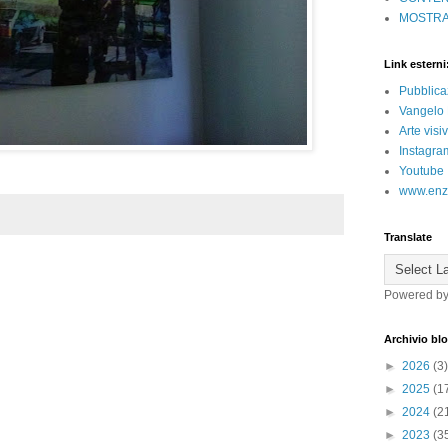
MOSTRA
Link esterni
Pubblica
Vangelo 
Arte vis
Instagra
Youtube
www.enz
Translate
Powered b
Archivio bl
►
2026
(3)
►
2025
(1
►
2024
(2
►
2023
(3