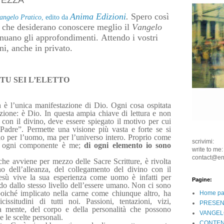
VEZZA
Anima Edizioni
.
Spero così
angelo Pratico
, edito da
o che desiderano conoscere meglio il
Vangelo
nuano gli approfondimenti. Attendo i vostri
i, anche in privato.
TU SEI L’ELETTO
 è l’unica manifestazione di Dio. Ogni cosa ospitata
zione: è Dio. In questa ampia chiave di lettura e non
con il divino, deve essere spiegato il motivo per cui
adre”. Permette una visione più vasta e forte se si
o per l’uomo, ma per l’universo intero. Proprio come
scrivimi:
o, ogni componente è me;
di ogni elemento io sono
write to me:
contact@e
che avviene per mezzo delle Sacre Scritture, è rivolta
o dell’alleanza, del collegamento del divino con il
Gesù vive la sua esperienza come uomo è infatti per
Pagine:
ndo dallo stesso livello dell’essere umano. Non ci sono
poiché implicato nella carne come chiunque altro, ha
Home p
issitudini di tutti noi. Passioni, tentazioni, vizi,
PRESEN
lla mente, del corpo e della personalità che possono
VANGEL
e le scelte personali.
CONTEN