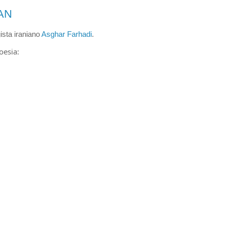
AN
ista iraniano 
Asghar Farhadi
.
oesia: