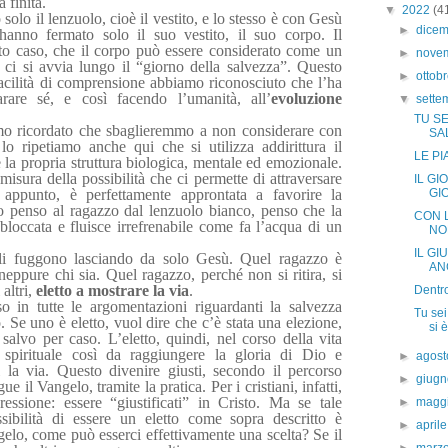
 finita.
▼
2022
(4
olo il lenzuolo, cioè il vestito, e lo stesso è con Gesù
►
dice
hanno fermato solo il suo vestito, il suo corpo. Il
to caso, che il corpo può essere considerato come un
►
nove
ci si avvia lungo il “giorno della salvezza”. Questo
►
ottob
acilità di comprensione abbiamo riconosciuto che l’ha
rare sé, e così facendo l’umanità, all’
evoluzione
▼
sett
TU SE
mo ricordato che sbaglieremmo a non considerare con
SAL
o ripetiamo anche qui che si utilizza addirittura il
LE PI
 la propria struttura biologica, mentale ed emozionale.
 misura della possibilità che ci permette di attraversare
IL GI
appunto, è perfettamente approntata a favorire la
GI
o penso al ragazzo dal lenzuolo bianco, penso che la
CON L
occata e fluisce irrefrenabile come fa l’acqua di un
NON
IL G
poli fuggono lasciando da solo Gesù. Quel ragazzo è
ANC
eppure chi sia. Quel ragazzo, perché non si ritira, si
altri,
eletto a mostrare la via
.
Dentro
so in tutte le argomentazioni riguardanti la salvezza
Tu sei
o. Se uno è eletto, vuol dire che c’è stata una elezione,
si è
salvo per caso. L’eletto, quindi, nel corso della vita
e spirituale così da raggiungere la gloria di Dio e
►
agos
 la via. Questo divenire giusti, secondo il percorso
►
giug
gue il Vangelo, tramite la pratica. Per i cristiani, infatti,
pressione: essere “giustificati” in Cristo. Ma se tale
►
magg
ssibilità di essere un eletto come sopra descritto è
►
april
ngelo, come può esserci effettivamente una scelta? Se il