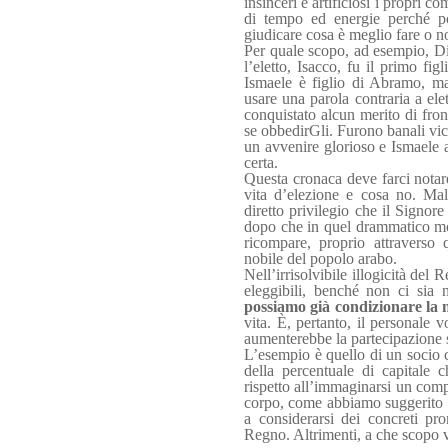
insinceri e artificiosi i propri 
di tempo ed energie perché po
giudicare cosa è meglio fare o n
Per quale scopo, ad esempio, D
l’eletto, Isacco, fu il primo f
Ismaele è figlio di Abramo, ma f
usare una parola contraria a elet
conquistato alcun merito di fro
se obbedirGli. Furono banali vi
un avvenire glorioso e Ismaele a
certa.
Questa cronaca deve farci nota
vita d’elezione e cosa no. Mal
diretto privilegio che il Signore
dopo che in quel drammatico mod
ricompare, proprio attraverso 
nobile del popolo arabo.
Nell’irrisolvibile illogicità del 
eleggibili, benché non ci sia
possiamo già condizionare la n
vita. È, pertanto, il personale v
aumenterebbe la partecipazione st
L’esempio è quello di un socio 
della percentuale di capitale 
rispetto all’immaginarsi un com
corpo, come abbiamo suggerito di
a considerarsi dei concreti pr
Regno. Altrimenti, a che scopo v