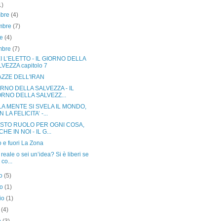
1)
mbre
(4)
mbre
(7)
re
(4)
embre
(7)
I L’ELETTO - IL GIORNO DELLA
VEZZA capitolo 7
AZZE DELL'IRAN
ORNO DELLA SALVEZZA - IL
ORNO DELLA SALVEZZ...
A MENTE SI SVELA IL MONDO,
 LA FELICITA’ -...
IUSTO RUOLO PER OGNI COSA,
HE IN NOI - IL G...
 e fuori La Zona
 reale o sei un’idea? Si è liberi se
 co...
to
(5)
no
(1)
io
(1)
e
(4)