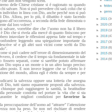
►
marz
 che altri non vengono scelti.
interno delle Chiese cristiane si è ragionato su quando
►
febbr
 chi salvare. Non si può prevedere chi sarà colui che si
►
genn
un individuo in linea con Dio, anche perché non si può
i Dio. Allora, per lo più, il dibattito è stato facendo
►
2021
(3
ngono all’occorrenza, a seconda della fede dimostrata o
nte dal loro volere?
►
2020
(3
i salvare, vorrebbe dire che l’uomo non ha il libero
►
2019
(1
, è Dio che si rivela alla mercé di quanto finiscono per
►
2018
(4
bbero intavolare le riflessioni appena fatte sul tempo e
e confondere leggendo una spiegazione importante da
►
2017
(3
scrive sé e gli altri suoi vicini come scelti da Dio
►
2016
(8)
ndo”.
come si può cadere nell’errore di dimensionamento del
►
2015
(9)
Ovvero, il credere che il tempo sia fondamentale in tale
►
2014
(9
 fossero separati, come si sarebbe potuto affermare
a un Dio sopra a un monte o in un altro luogo preciso:
altro posto. E non invece leggere che se l’eletto lo è
zione del mondo, allora egli è eletto da sempre e per
dicarsi la salvezza oppure una lotteria che assegna
 di Dio, tutti siamo equamente proposti alla salvezza.
 chiunque può raggiungere la santità, la beatitudine
lla personale condotta nel portare la vita che si sta
rantire le migliori condizioni per
favorirne la
la preoccupazione dell’uomo ad “attrarre” l’attenzione
lvezza non ha peso. Se non nel rischiare di rendere