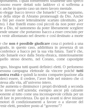
comportamenti. I quali fornirebbero solamente uno spreco
ssono essere dettati solo laddove ci si sofferma a
o: anche in questo caso un mero lavoro mentale.
io elegge Isacco invece che Ismaele? Come sappiamo,
iglio della stirpe di Abramo promessagli da Dio. Anche
inì per essere letteralmente scartato (destituito, per
to). I due fratelli erano così piccoli da non poter aver
nte a Dio, né tantomeno da poter liberamente scegliere
cende umane che portarono Isacco a esser cresciuto per
 venir allontanato nel deserto e così destinato a morte
re che
non è possibile giudicare
cosa ci porterà a una
grado, in questo caso, addirittura in presenza di un
 conferisce a Isacco per la sua vita futura. Tant’è che,
o Ismaele esce dalla Storia ebraica, misteriosamente
quello stesso deserto, nel Corano, come capostipite
Regno, bisogna tutti quanti definirci eletti. O perlomeno
 nessuna campagna elettorale da vincere poiché
tutti
ostra realtà
e quindi la nostra compartecipazione alla
olerci essere, il credere, l’aver fede nel mistero che ci
essa alla vita, all’universo intero.
che aumenta o diminuisce i propri dividendi a seconda
che investe nell’azienda; esempio ancor più calzante
ponente al tutto come una inconsapevole cellula per un
 fare in precedenza. Da qui in avanti si deve iniziare
omotori di condizionamenti a favore o a sfavore del
enir eletti, prendere posto al “governo”?