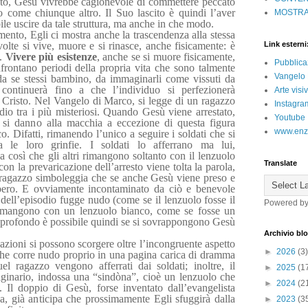
to, Gesù vivrebbe cagionevole di commettere peccato
o come chiunque altro. Il Suo lascito è quindi l’aver
MOSTRA
ile uscire da tale struttura, ma anche in che modo.
mento, Egli ci mostra anche la trascendenza alla stessa
olte si vive, muore e si rinasce, anche fisicamente: è
Link esterni
a.
Vivere più esistenze
, anche se si muore fisicamente,
Pubblica
rontano periodi della propria vita che sono talmente
Vangelo 
rda se stessi bambino, da immaginarli come vissuti da
continuerà fino a che l’individuo si perfezionerà
Arte vis
Cristo. Nel Vangelo di Marco, si legge di un ragazzo
Instagra
dio tra i più misteriosi. Quando Gesù viene arrestato,
Youtube
 si danno alla macchia a eccezione di questa figura
www.enz
o. Difatti, rimanendo l’unico a seguire i soldati che si
a le loro grinfie. I soldati lo afferrano ma lui,
pa così che gli altri rimangono soltanto con il lenzuolo
Translate
on la prevaricazione dell’arresto viene tolta la parola,
 ragazzo simboleggia che se anche Gesù viene preso e
ibero. E ovviamente incontaminato da ciò e benevole
zo dell’episodio fugge nudo (come se il lenzuolo fosse il
Powered b
i rimangono con un lenzuolo bianco, come se fosse un
l profondo è possibile quindi se si sovrappongono Gesù
Archivio bl
sazioni si possono scorgere oltre l’incongruente aspetto
►
2026
(3)
he corre nudo proprio in una pagina carica di dramma
 ragazzo vengono afferrati dai soldati; inoltre, il
►
2025
(1
riginario, indossa una “sindòna”, cioè un lenzuolo che
►
2024
(2
 Il doppio di Gesù, forse inventato dall’evangelista
a, già anticipa che prossimamente Egli sfuggirà dalla
►
2023
(3