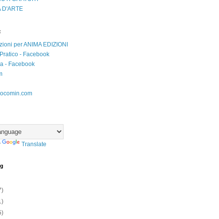
 D'ARTE
:
zioni per ANIMA EDIZIONI
Pratico - Facebook
iva - Facebook
m
ocomin.com
y
Translate
og
7)
1)
5)