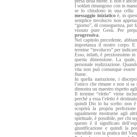
presa della morte. E non è ancora
I soldati rimangono con in mano s
se lo chiudono in una cella: 
messaggio iniziatico
è, in ques
semplice involucro non appena 
“giorno”, di conseguenza, per f
vissuto pure Gesù. Per prepa
progressiva
.
Nel capitolo precedente, abbia
importanza il nostro corpo. E l
termine “involucro” per indicare
Esso, infatti, è preziosissimo in
questa dimensione. La quale, 
personale realizzazione. Quand
vita non può comunque essere bl
fiume.
In quella narrazione, i disce
l’unico che rimane e non si sa n
dimostra un maestro rispetto agli 
Il termine “eletto” viene inclu
perché a essa l’eletto è destinat
quindi Dio lo ha scelto: non è 
scoprirà la propria perfezion
ugualmente mostrarne agli altri
spirituale, è possibile, per chi se
questo è il significato dell’es
giustificazione e quindi la po
ottenibile con la pratica del Va