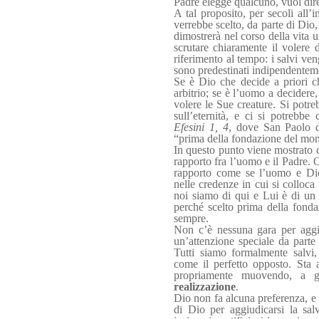
Padre elegge qualcuno, vuol dire
A tal proposito, per secoli all’
verrebbe scelto, da parte di Dio,
dimostrerà nel corso della vita 
scrutare chiaramente il volere d
riferimento al tempo: i salvi ve
sono predestinati indipendenteme
Se è Dio che decide a priori ch
arbitrio; se è l’uomo a decidere
volere le Sue creature. Si potre
sull’eternità, e ci si potrebb
Efesini
1, 4
, dove San Paolo de
“prima della fondazione del mo
In questo punto viene mostrato 
rapporto fra l’uomo e il Padre. 
rapporto come se l’uomo e Dio
nelle credenze in cui si colloc
noi siamo di qui e Lui è di un 
perché scelto prima della fonda
sempre.
Non c’è nessuna gara per aggiu
un’attenzione speciale da parte
Tutti siamo formalmente salvi,
come il perfetto opposto. Sta a
propriamente muovendo, a ga
realizzazione
.
Dio non fa alcuna preferenza, e 
di Dio per aggiudicarsi la sa