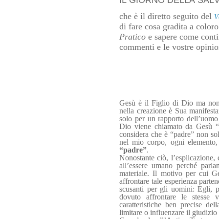
IL GIORNO DELLA SAL
che è il diretto seguito del
V
di fare cosa gradita a color
Pratico
e sapere come conti
commenti e le vostre opinion
Gesù è il Figlio di Dio ma non
nella creazione è Sua manifesta
solo per un rapporto dell’uomo 
Dio viene chiamato da Gesù “P
considera che è “padre” non sol
nel mio corpo, ogni element
“padre”
.
Nonostante ciò, l’esplicazione, 
all’essere umano perché parlan
materiale. Il motivo per cui 
affrontare tale esperienza parte
scusanti per gli uomini: Egli, 
dovuto affrontare le stesse vic
caratteristiche ben precise de
limitare o influenzare il giudizio 