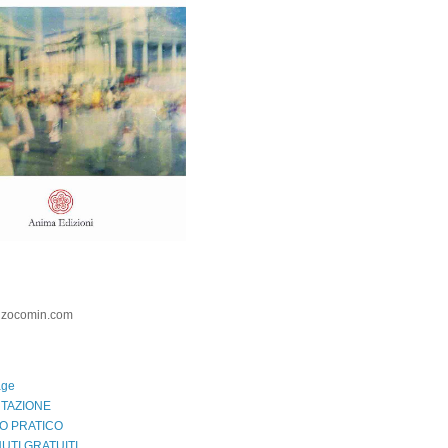
nzocomin.com
age
TAZIONE
O PRATICO
UTI GRATUITI