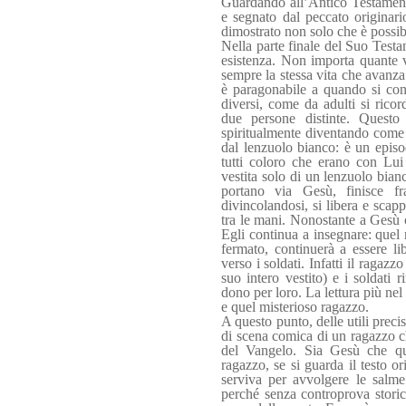
Guardando all’Antico Testamen
e segnato dal peccato originari
dimostrato non solo che è possib
Nella parte finale del Suo Testa
esistenza. Non importa quante v
sempre la stessa vita che avanz
è paragonabile a quando si conf
diversi, come da adulti si rico
due persone distinte. Questo 
spiritualmente diventando come 
dal lenzuolo bianco: è un episo
tutti coloro che erano con Lui
vestita solo di un lenzuolo bianc
portano via Gesù, finisce fr
divincolandosi, si libera e scap
tra le mani. Nonostante a Gesù c
Egli continua a insegnare: quel
fermato, continuerà a essere l
verso i soldati. Infatti il ragaz
suo intero vestito) e i soldat
dono per loro. La lettura più ne
e quel misterioso ragazzo.
A questo punto, delle utili preci
di scena comica di un ragazzo c
del Vangelo. Sia Gesù che quel
ragazzo, se si guarda il testo o
serviva per avvolgere le salme.
perché senza controprova storic