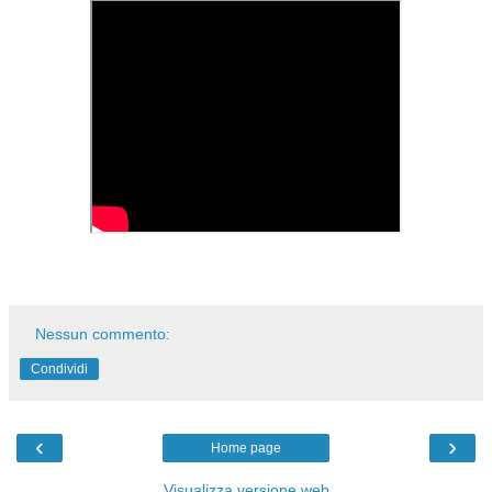
Nessun commento:
Condividi
‹
›
Home page
Visualizza versione web