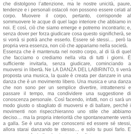
che distolgono l’attenzione, ma le nostre unicità, paure,
tendenze e i personali ostacoli non possono essere celati al
corpo. Muovere il corpo, pertanto, corrisponde al
sommuovere le acque di quel lago interiore che abbiamo in
noi. E così, ciò che siamo emerge e potremo incontrarlo; e,
senza dover per forza giudicare cosa questo significherà, se
si vorrà si potrà anche esserlo. Essere sé stessi… però la
propria vera essenza, non ciò che appariamo nella società.
Essenza che è mantenuta nel nostro corpo, al di là di quel
che facciamo o crediamo nella vita di tutti i giorni. È
sufficiente invitarla, senza giudicare, cominciando a
muoversi in libertà. Ne LA DANZA DEL LABIRINTO, ti verrà
proposta una musica, la quale è creata per danzare in una
danza che è un movimento libero. Una musica e una danza
che non sono per un semplice divertire, intrattenersi e
passare il tempo, ma condividere una suggestione di
conoscenza personale. Così facendo, infatti, non ci sarà un
modo giusto o sbagliato di muoversi e di ballare, perché i
movimenti non rispecchieranno uno stile che abbiamo
deciso… ma la propria interiorità che spontaneamente verrà
a galla. Se è una via per conoscersi ed essere sé stessi,
allora starai danzando te stesso… e solo tu puoi farlo. E