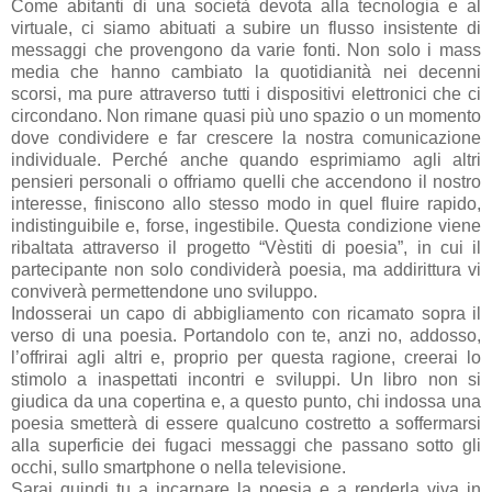
Come abitanti di una società devota alla tecnologia e al
virtuale, ci siamo abituati a subire un flusso insistente di
messaggi che provengono da varie fonti. Non solo i mass
media che hanno cambiato la quotidianità nei decenni
scorsi, ma pure attraverso tutti i dispositivi elettronici che ci
circondano. Non rimane quasi più uno spazio o un momento
dove condividere e far crescere la nostra comunicazione
individuale. Perché anche quando esprimiamo agli altri
pensieri personali o offriamo quelli che accendono il nostro
interesse, finiscono allo stesso modo in quel fluire rapido,
indistinguibile e, forse, ingestibile. Questa condizione viene
ribaltata attraverso il progetto “Vèstiti di poesia”, in cui il
partecipante non solo condividerà poesia, ma addirittura vi
conviverà permettendone uno sviluppo.
Indosserai un capo di abbigliamento con ricamato sopra il
verso di una poesia. Portandolo con te, anzi no, addosso,
l’offrirai agli altri e, proprio per questa ragione, creerai lo
stimolo a inaspettati incontri e sviluppi. Un libro non si
giudica da una copertina e, a questo punto, chi indossa una
poesia smetterà di essere qualcuno costretto a soffermarsi
alla superficie dei fugaci messaggi che passano sotto gli
occhi, sullo smartphone o nella televisione.
Sarai quindi tu a incarnare la poesia e a renderla viva in