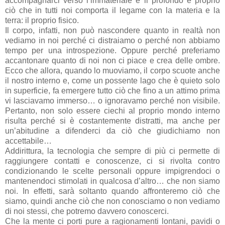
accompagnarci verso l’immateriale e il profondo è proprio
ciò che in tutti noi comporta il legame con la materia e la
terra: il proprio fisico.
Il corpo, infatti, non può nascondere quanto in realtà non
vediamo in noi perché ci distraiamo o perché non abbiamo
tempo per una introspezione. Oppure perché preferiamo
accantonare quanto di noi non ci piace e crea delle ombre.
Ecco che allora, quando lo muoviamo, il corpo scuote anche
il nostro interno e, come un possente lago che è quieto solo
in superficie, fa emergere tutto ciò che fino a un attimo prima
vi lasciavamo immerso… o ignoravamo perché non visibile.
Pertanto, non solo essere ciechi al proprio mondo interno
risulta perché si è costantemente distratti, ma anche per
un’abitudine a difenderci da ciò che giudichiamo non
accettabile…
Addirittura, la tecnologia che sempre di più ci permette di
raggiungere contatti e conoscenze, ci si rivolta contro
condizionando le scelte personali oppure impigrendoci o
mantenendoci stimolati in qualcosa d’altro… che non siamo
noi. In effetti, sarà soltanto quando affronteremo ciò che
siamo, quindi anche ciò che non conosciamo o non vediamo
di noi stessi, che potremo davvero conoscerci.
Che la mente ci porti pure a ragionamenti lontani, pavidi o