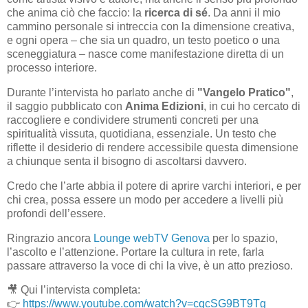
che anima ciò che faccio: la
ricerca di sé
. Da anni il mio
cammino personale si intreccia con la dimensione creativa,
e ogni opera – che sia un quadro, un testo poetico o una
sceneggiatura – nasce come manifestazione diretta di un
processo interiore.
Durante l’intervista ho parlato anche di
"Vangelo Pratico"
,
il saggio pubblicato con
Anima Edizioni
, in cui ho cercato di
raccogliere e condividere strumenti concreti per una
spiritualità vissuta, quotidiana, essenziale. Un testo che
riflette il desiderio di rendere accessibile questa dimensione
a chiunque senta il bisogno di ascoltarsi davvero.
Credo che l’arte abbia il potere di aprire varchi interiori, e per
chi crea, possa essere un modo per accedere a livelli più
profondi dell’essere.
Ringrazio ancora
Lounge webTV Genova
per lo spazio,
l’ascolto e l’attenzione. Portare la cultura in rete, farla
passare attraverso la voce di chi la vive, è un atto prezioso.
🎥 Qui l’intervista completa:
👉
https://www.youtube.com/watch?v=cqcSG9BT9Tg