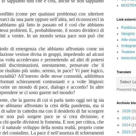
; lo sappiamo tutti che è così, anche se non sappiamo
MOSTRA
nflitto (come per qualsiasi problema) con ulteriore
rarci da una parte oppure nell’altra, nel riconoscerci in
Link esterni
abbiamo già fatto in passato ed è così che abbiamo
Pubblica
tessi problemi. E, probabilmente, il nostro dividerci di
Vangelo 
flitti a venire. In un mondo senza pace non può che
Arte vis
Instagra
iodo di emergenza che abbiamo affrontato come un
Youtube
olazione venisse divisa in gruppi, impedendo ad alcuni
www.enz
una volta accedevano e permettendo ad altri di potersi
li discriminazioni, onestamente, pensavate che il
risultato più unito, sereno, in pace? Vi pare logico,
Translate
ialità? All’interno delle stesse comunità, addirittura
formati schieramenti contrastanti e a volte litigiosi:
vorire un mondo di pace, dialogo e accordo? In altre
Powered b
rprendere se ci sono guerre nel mondo?
te, che la guerra di cui si parla tanto oggi nei tg sia
Archivio bl
e abbiamo affrontato la crisi della pandemia, ma si
di salire in cattedra ma con il desiderio di far scorgere
►
2026
(3)
he non può sorgere pace se si crea divisione, e
►
2025
(1
 chi quelle divisioni le fomenta. E non per critica, che
►
2024
(2
 il naturale sviluppo della nostra realtà, proprio come
►
2023
(3
 e del contadino. La pace è nell’assenza di schieramenti