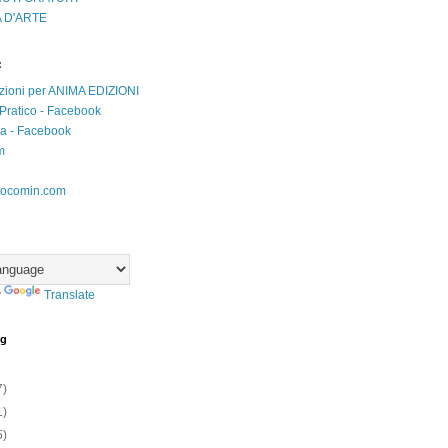
 D'ARTE
:
zioni per ANIMA EDIZIONI
Pratico - Facebook
iva - Facebook
m
ocomin.com
y
Translate
og
7)
1)
5)