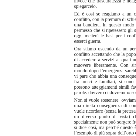
invece che trascuratezza e noia
spiegarcelo.
Ed è così se reagiamo a un co
conflitto, con la premura di schie
una bandiera. In questo modo 
permesso che si ripetessero gli s
oggi metterà le basi per i con
esserci guerra.
Ora stiamo uscendo da un per
conflitto accettando che la pop
di accedere a servizi ai quali 
muovere liberamente. Con simi
mondo dopo l’emergenza sarebbe 
vi pare che abbia una consequenz
fra amici e familiari, si sono 
possono atteggiamenti simili fa
parole: davvero ci dovremmo so
Non si vuole sostenere, ovviamen
una diretta conseguenza di com
vuole ricordare (senza la pretesa 
un diverso punto di vista) c
specialmente non può sorgere fra
si dice così, ma perché questo è
l’esempio di più sopra dell’orto