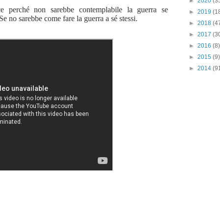
►
2020
(3
ce perché non sarebbe contemplabile la guerra se
►
2019
(1
 no sarebbe come fare la guerra a sé stessi.
►
2018
(4
►
2017
(3
►
2016
(8)
►
2015
(9)
►
2014
(9