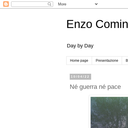
Enzo Comi
Day by Day
Home page
Presentazione
B
10/04/22
Né guerra né pace