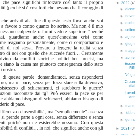
 che pace significhi rinforzare così tanto il proprio
▼
2022
(4
tti (perché si è così forti che nessuno ha il coraggio di
►
dice
►
nove
 che arrivati alla fine di questo testo forse anche voi
►
ottob
vi a favore o contro quanto ho scritto. Ma non è il mio
►
sett
e nessuno colpevole o farmi vedere superiore “perché
ai, guardiamo anche quest’ennesima crisi come
►
agos
come reagiamo personalmente, come ci comportiamo e
►
giug
li di noi stessi. Provare a leggere la realtà senza
►
magg
ntro di noi con quello che succede fuori… Certamente
▼
april
vino da conflitti storici e politici ben precisi, ma
ne siano la causa ma piuttosto conseguenza dello stato
Essere
Rifl
i nostro.
Né gu
o di queste parole, domandiamoci, senza risponderci
Creare
no, ma in pace, senza per forza stare sulla difensiva,
dia
tessero gli schieramenti, ci sarebbero le guerre?
luzioni raccontate dai tg? Può esserci la pace se per
Lavori
arti
Se abbiamo bisogno di schierarci, abbiamo bisogno di
derio di pace.
►
marz
differenza o insensibilità, ma “semplicemente” assenza
►
febbr
, si prende parte a ogni cosa, senza differenze e senza
►
genn
amenti poiché non ne esisterebbe nessuno. Con questa
sibilità di conflitti… in noi, che significa anche con gli
►
2021
(3