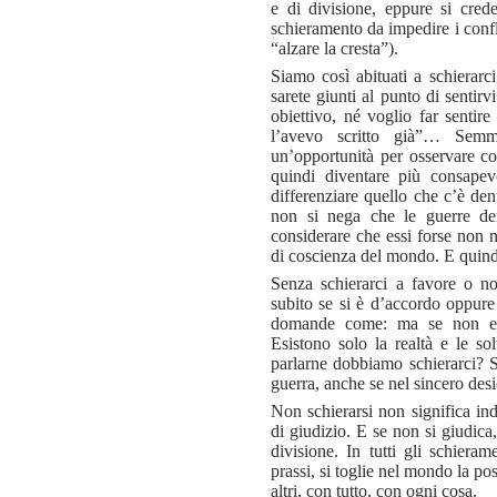
e di divisione, eppure si crede
schieramento da impedire i confli
“alzare la cresta”).
Siamo così abituati a schierarci
sarete giunti al punto di sentir
obiettivo, né voglio far sentir
l’avevo scritto già”… Semm
un’opportunità per osservare 
quindi diventare più consapevo
differenziare quello che c’è de
non si nega che le guerre deri
considerare che essi forse non 
di coscienza del mondo. E quind
Senza schierarci a favore o n
subito se si è d’accordo oppure 
domande come: ma se non esis
Esistono solo la realtà e le so
parlarne dobbiamo schierarci? 
guerra, anche se nel sincero desi
Non schierarsi non significa in
di giudizio. E se non si giudica
divisione. In tutti gli schier
prassi, si toglie nel mondo la pos
altri, con tutto, con ogni cosa.