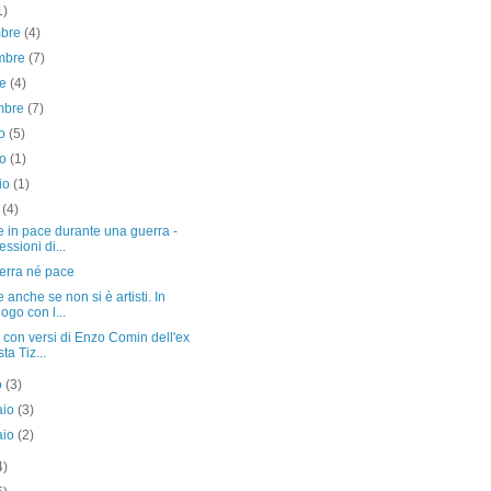
1)
mbre
(4)
mbre
(7)
re
(4)
embre
(7)
to
(5)
no
(1)
io
(1)
e
(4)
 in pace durante una guerra -
essioni di...
erra né pace
 anche se non si è artisti. In
logo con l...
 con versi di Enzo Comin dell'ex
sta Tiz...
o
(3)
aio
(3)
aio
(2)
4)