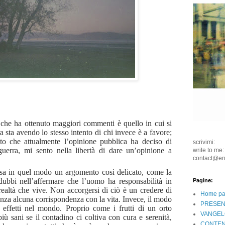
che ha ottenuto maggiori commenti è quello in cui si
a sta avendo lo stesso intento di chi invece è a favore;
sto che attualmente l’opinione pubblica ha deciso di
scrivimi:
guerra, mi sento nella libertà di dare un’opinione a
write to me:
contact@e
 usa in quel modo un argomento così delicato, come la
dubbi nell’affermare che l’uomo ha responsabilità in
Pagine:
realtà che vive. Non accorgersi di ciò è un credere di
Home p
senza alcuna corrispondenza con la vita. Invece, il modo
PRESEN
 effetti nel mondo. Proprio come i frutti di un orto
VANGEL
ù sani se il contadino ci coltiva con cura e serenità,
CONTEN