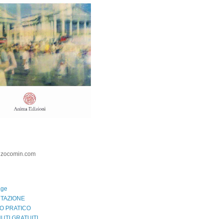
nzocomin.com
age
TAZIONE
O PRATICO
UTI GRATUITI