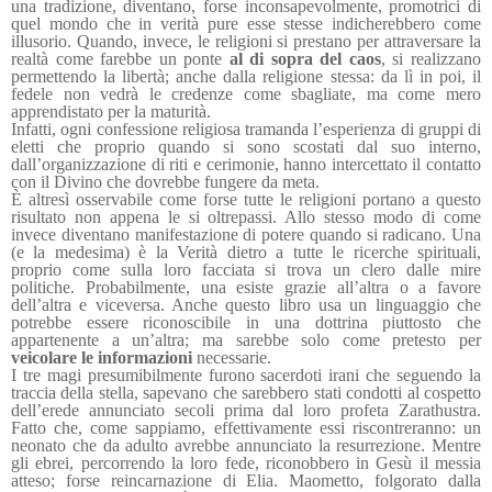
una tradizione, diventano, forse inconsapevolmente, promotrici di
quel mondo che in verità pure esse stesse indicherebbero come
illusorio. Quando, invece, le religioni si prestano per attraversare la
realtà come farebbe un ponte
al di sopra del caos
, si realizzano
permettendo la libertà; anche dalla religione stessa: da lì in poi, il
fedele non vedrà le credenze come sbagliate, ma come mero
apprendistato per la maturità.
Infatti, ogni confessione religiosa tramanda l’esperienza di gruppi di
eletti che proprio quando si sono scostati dal suo interno,
dall’organizzazione di riti e cerimonie, hanno intercettato il contatto
con il Divino che dovrebbe fungere da meta.
È altresì osservabile come forse tutte le religioni portano a questo
risultato non appena le si oltrepassi. Allo stesso modo di come
invece diventano manifestazione di potere quando si radicano. Una
(e la medesima) è la Verità dietro a tutte le ricerche spirituali,
proprio come sulla loro facciata si trova un clero dalle mire
politiche. Probabilmente, una esiste grazie all’altra o a favore
dell’altra e viceversa. Anche questo libro usa un linguaggio che
potrebbe essere riconoscibile in una dottrina piuttosto che
appartenente a un’altra; ma sarebbe solo come pretesto per
veicolare le informazioni
necessarie.
I tre magi presumibilmente furono sacerdoti irani che seguendo la
traccia della stella, sapevano che sarebbero stati condotti al cospetto
dell’erede annunciato secoli prima dal loro profeta Zarathustra.
Fatto che, come sappiamo, effettivamente essi riscontreranno: un
neonato che da adulto avrebbe annunciato la resurrezione. Mentre
gli ebrei, percorrendo la loro fede, riconobbero in Gesù il messia
atteso; forse reincarnazione di Elia. Maometto, folgorato dalla