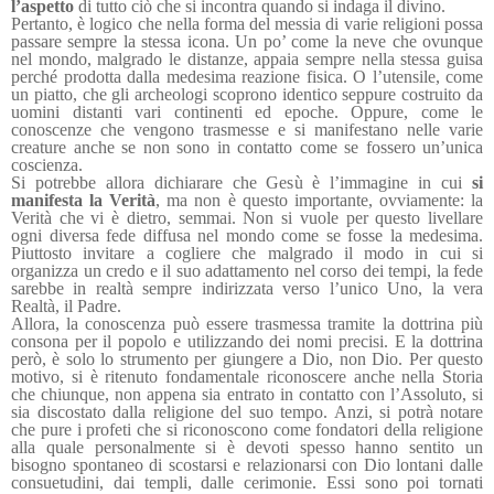
l’aspetto
di tutto ciò che si incontra quando si indaga il divino.
Pertanto, è logico che nella forma del messia di varie religioni possa
passare sempre la stessa icona. Un po’ come la neve che ovunque
nel mondo, malgrado le distanze, appaia sempre nella stessa guisa
perché prodotta dalla medesima reazione fisica. O l’utensile, come
un piatto, che gli archeologi scoprono identico seppure costruito da
uomini distanti vari continenti ed epoche. Oppure, come le
conoscenze che vengono trasmesse e si manifestano nelle varie
creature anche se non sono in contatto come se fossero un’unica
coscienza.
Si potrebbe allora dichiarare che Gesù è l’immagine in cui
si
manifesta la Verità
, ma non è questo importante, ovviamente: la
Verità che vi è dietro, semmai. Non si vuole per questo livellare
ogni diversa fede diffusa nel mondo come se fosse la medesima.
Piuttosto invitare a cogliere che malgrado il modo in cui si
organizza un credo e il suo adattamento nel corso dei tempi, la fede
sarebbe in realtà sempre indirizzata verso l’unico Uno, la vera
Realtà, il Padre.
Allora, la conoscenza può essere trasmessa tramite la dottrina più
consona per il popolo e utilizzando dei nomi precisi. E la dottrina
però, è solo lo strumento per giungere a Dio, non Dio. Per questo
motivo, si è ritenuto fondamentale riconoscere anche nella Storia
che chiunque, non appena sia entrato in contatto con l’Assoluto, si
sia discostato dalla religione del suo tempo. Anzi, si potrà notare
che pure i profeti che si riconoscono come fondatori della religione
alla quale personalmente si è devoti spesso hanno sentito un
bisogno spontaneo di scostarsi e relazionarsi con Dio lontani dalle
consuetudini, dai templi, dalle cerimonie. Essi sono poi tornati