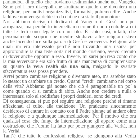
parlandoci di quello che troviamo testimoniato anche nel Vangelo.
Sono poi i loro discepoli che strutturano quello che diventerà una
religione, per motivi organizzativi, formativi, potremo dire. Anche
laddove non venga richiesto da chi ne era stato il promotore.
Noi abbiamo deciso di dedicarci al Vangelo di Gesù non per
arroganza, ma perché lo intercettiamo come il nodo centrale a cui
tutte le fedi sono legate con un filo. È stato così, infatti, che
personalmente scoprii che mentre studiavo altre religioni stavo
anche facendo luce sulla parola di Gesù e viceversa. Religioni alle
quali mi ero interessato perché non trovando una risorsa per
approfondire la mia fede sorta nel mondo cristiano, avevo creduto
di dover anche oppormi a esso. Invece, mi sarei poi reso conto che
la mia avversione era solo frutto di una mancanza di comprensione
su quanto
la vera realtà sia una sola
, malgrado le svariate
sfaccettatura essa possa prendere.
Avrei potuto cambiare religione o diventare ateo, ma sarebbe stato
lo stesso: un cambiare un credo. Quanti “credi” cambiamo nel corso
della vita? Abbiamo già notato che ciò è paragonabile un po’ a
come quando ci si cambia di abito. Anche non credere a nulla o
interessarsi solo al soddisfare i propri desideri, sono dei credi.
Di conseguenza, si può poi seguire una religione perché si rimane
affezionati al culto, alla tradizione. Un praticante sinceramente
desideroso di entrare in contatto con il Padre giunge ad andare oltre
la religione e a qualunque intermediazione. Per il motivo che ora
qualsiasi cosa che funge da intermediazione gli appare come una
costruzione che l’uomo ha fatto per poter giungere alla Verità, non
la Verità.
Tant’è che tutte le confessioni religiose, se giungono alla Verità