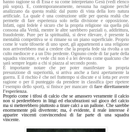
hanno ragione su di Essa e su come interpretano Gesù (vedi elenco
più sopra). E, contemporaneamente, nessuna ha ragione perché
analizzano da questa realtà: dal punto di vista della loro natura
artificiale. La quale è una costruzione utile per questa realtà che
permette di fare esperienza solo nella divisione e opposizione.
Infatti, ogni fedele è sicuro che la propria religione sia quella più
consona alla Verità, mentre le altre sarebbero parziali o, addirittura,
fraudolente. Pure per la spiritualità, si deve rilevare, è presente la
mentalità competitiva se si rimane su un piano superficiale. Proprio
come le varie tifoserie di uno sport, gli appartenenti a una religione
non arriverebbero mai a credere che la propria fede sia rivolta a un
culto mediocre e a un Dio perdente. Ognuno crede di far parte della
squadra vincente, e vede chi non è a lei devota come qualcuno che
sarà sempre legato a chi si piazza al secondo posto.
È importante notare che per poter manifestare la propria
presunzione di superiorità, si arriva anche a farsi apertamente la
guerra. E il rischio è che nel frattempo si discute e si lotta per avere
ragione o per il punteggio da prendere in classifica (per ripetere
l’esempio dello sport), si finisce per mancare di
fare direttamente
l’esperienza
.
Proprio come i tifosi di calcio che se amassero veramente il calcio
non si perderebbero in litigi ed elucubrazioni sul gioco del calcio
ma si metterebbero piuttosto a tirare calci a un pallone. Che sarebbe
enormemente più divertente; ma, è evidente, il reale interesse è
apparire vincenti convincendosi di far parte di una squadra
vincente.