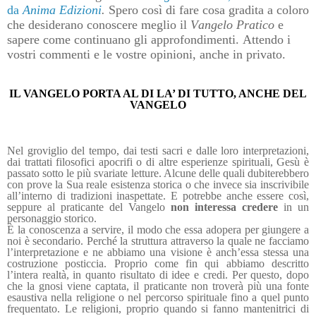
da
Anima Edizioni
.
Spero così di fare cosa gradita a coloro
che desiderano conoscere meglio il
Vangelo Pratico
e
sapere come continuano gli approfondimenti. Attendo i
vostri commenti e le vostre opinioni, anche in privato.
IL VANGELO PORTA AL DI LA’ DI TUTTO, ANCHE DEL
VANGELO
Nel groviglio del tempo, dai testi sacri e dalle loro interpretazioni,
dai trattati filosofici apocrifi o di altre esperienze spirituali, Gesù è
passato sotto le più svariate letture. Alcune delle quali dubiterebbero
con prove la Sua reale esistenza storica o che invece sia inscrivibile
all’interno di tradizioni inaspettate. E potrebbe anche essere così,
seppure al praticante del Vangelo
non interessa credere
in un
personaggio storico.
È la conoscenza a servire, il modo che essa adopera per giungere a
noi è secondario. Perché la struttura attraverso la quale ne facciamo
l’interpretazione e ne abbiamo una visione è anch’essa stessa una
costruzione posticcia. Proprio come fin qui abbiamo descritto
l’intera realtà, in quanto risultato di idee e credi. Per questo, dopo
che la gnosi viene captata, il praticante non troverà più una fonte
esaustiva nella religione o nel percorso spirituale fino a quel punto
frequentato. Le religioni, proprio quando si fanno mantenitrici di