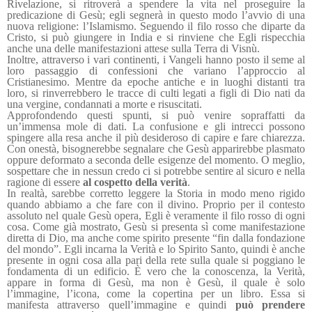
Rivelazione, si ritroverà a spendere la vita nel proseguire la
predicazione di Gesù; egli segnerà in questo modo l’avvio di una
nuova religione: l’Islamismo. Seguendo il filo rosso che diparte da
Cristo, si può giungere in India e si rinviene che Egli rispecchia
anche una delle manifestazioni attese sulla Terra di Visnù.
Inoltre, attraverso i vari continenti, i Vangeli hanno posto il seme al
loro passaggio di confessioni che variano l’approccio al
Cristianesimo. Mentre da epoche antiche e in luoghi distanti tra
loro, si rinverrebbero le tracce di culti legati a figli di Dio nati da
una vergine, condannati a morte e risuscitati.
Approfondendo questi spunti, si può venire sopraffatti da
un’immensa mole di dati. La confusione e gli intrecci possono
spingere alla resa anche il più desideroso di capire e fare chiarezza.
Con onestà, bisognerebbe segnalare che Gesù apparirebbe plasmato
oppure deformato a seconda delle esigenze del momento. O meglio,
sospettare che in nessun credo ci si potrebbe sentire al sicuro e nella
ragione di essere
al cospetto della verità
.
In realtà, sarebbe corretto leggere la Storia in modo meno rigido
quando abbiamo a che fare con il divino. Proprio per il contesto
assoluto nel quale Gesù opera, Egli è veramente il filo rosso di ogni
cosa. Come già mostrato, Gesù si presenta sì come manifestazione
diretta di Dio, ma anche come spirito presente “fin dalla fondazione
del mondo”. Egli incarna la Verità e lo Spirito Santo, quindi è anche
presente in ogni cosa alla pari della rete sulla quale si poggiano le
fondamenta di un edificio. È vero che la conoscenza, la Verità,
appare in forma di Gesù, ma non è Gesù, il quale è solo
l’immagine, l’icona, come la copertina per un libro. Essa si
manifesta attraverso quell’immagine e quindi
può prendere