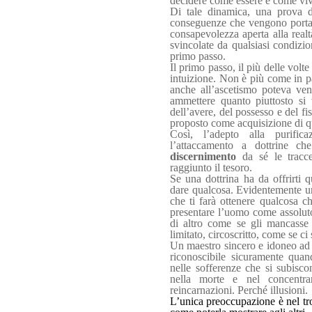
decidere come essere e come viv
Di tale dinamica, una prova del
conseguenze che vengono portate
consapevolezza aperta alla realt
svincolate da qualsiasi condizi
primo passo.
Il primo passo, il più delle vol
intuizione. Non è più come in pa
anche all’ascetismo poteva ven
ammettere quanto piuttosto si 
dell’avere, del possesso e del f
proposto come acquisizione di q
Così, l’adepto alla purific
l’attaccamento a dottrine c
discernimento
da sé le tracce
raggiunto il tesoro.
Se una dottrina ha da offrirti q
dare qualcosa. Evidentemente un
che ti farà ottenere qualcosa c
presentare l’uomo come assoluto
di altro come se gli mancasse 
limitato, circoscritto, come se c
Un maestro sincero e idoneo ad 
riconoscibile sicuramente qua
nelle sofferenze che si subisco
nella morte e nel concentrars
reincarnazioni. Perché illusioni.
L’unica preoccupazione è nel tr