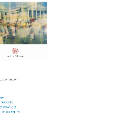
nzocomin.com
age
TAZIONE
O PRATICO
UTI GRATUITI