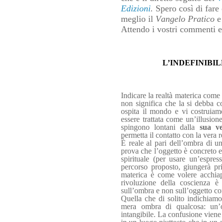
Edizioni
.
Spero così di fare
meglio il
Vangelo Pratico
e
Attendo i vostri commenti e 
L’INDEFINIBIL
Indicare la realtà materica come “
non significa che la si debba c
ospita il mondo e vi costruiam
essere trattata come un’illusione,
spingono lontani dalla
sua v
permetta il contatto con la vera r
È reale al pari dell’ombra di u
prova che l’oggetto è concreto e 
spirituale (per usare un’espres
percorso proposto, giungerà pri
materica è come volere acchia
rivoluzione della coscienza è 
sull’ombra e non sull’oggetto co
Quella che di solito indichiamo
mera ombra di qualcosa: un’o
intangibile. La confusione viene 