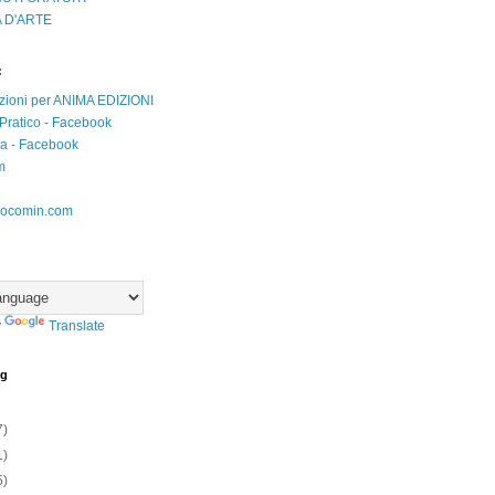
 D'ARTE
:
zioni per ANIMA EDIZIONI
Pratico - Facebook
iva - Facebook
m
ocomin.com
y
Translate
og
7)
1)
5)