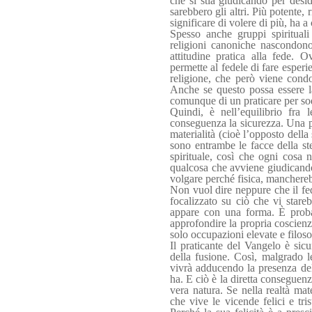
che si stia giudicando per desi
sarebbero gli altri. Più potente,
significare di volere di più, ha a
Spesso anche gruppi spiritual
religioni canoniche nascondon
attitudine pratica alla fede.
permette al fedele di fare esperien
religione, che però viene condo
Anche se questo possa essere la
comunque di un praticare per sod
Quindi, è nell’equilibrio fra 
conseguenza la sicurezza. Una pe
materialità (cioè l’opposto della
sono entrambe le facce della ste
spirituale, così che ogni cosa 
qualcosa che avviene giudicando
volgare perché fisica, manchereb
Non vuol dire neppure che il fed
focalizzato su ciò che vi stare
appare con una forma. È proba
approfondire la propria coscienz
solo occupazioni elevate e filoso
Il praticante del Vangelo è sic
della fusione. Così, malgrado le
vivrà adducendo la presenza del
ha. E ciò è la diretta conseguenza
vera natura. Se nella realtà ma
che vive le vicende felici e tris