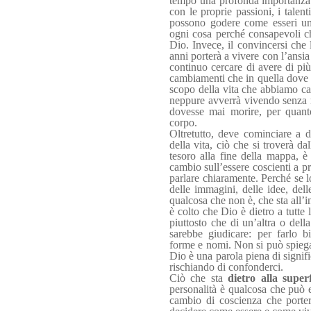
tempo una profonda importanza. 
con le proprie passioni, i talent
possono godere come esseri um
ogni cosa perché consapevoli ch
Dio. Invece, il convincersi che 
anni porterà a vivere con l’ansi
continuo cercare di avere di più,
cambiamenti che in quella dove si 
scopo della vita che abbiamo cap
neppure avverrà vivendo senza m
dovesse mai morire, per quant
corpo.
Oltretutto, deve cominciare a 
della vita, ciò che si troverà dal
tesoro alla fine della mappa, è
cambio sull’essere coscienti a p
parlare chiaramente. Perché se lo
delle immagini, delle idee, del
qualcosa che non è, che sta all’i
è colto che Dio è dietro a tutte
piuttosto che di un’altra o dell
sarebbe giudicare: per farlo b
forme e nomi. Non si può spiega
Dio è una parola piena di signifi
rischiando di confonderci.
Ciò che sta
dietro alla superf
personalità è qualcosa che può e
cambio di coscienza che porter