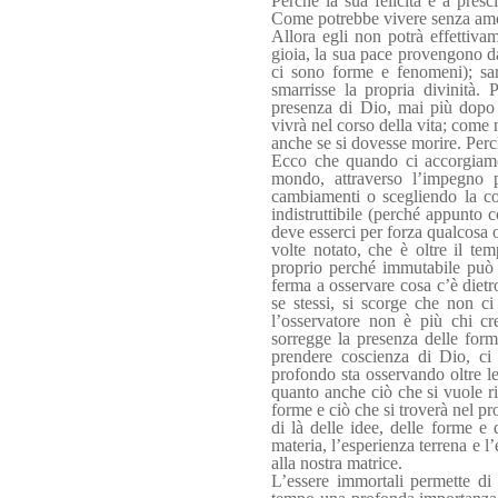
Perché la sua felicità è a presc
Come potrebbe vivere senza amore
Allora egli non potrà effettiva
gioia, la sua pace provengono da
ci sono forme e fenomeni); sar
smarrisse la propria divinità.
presenza di Dio, mai più dopo 
vivrà nel corso della vita; come n
anche se si dovesse morire. Perc
Ecco che quando ci accorgiamo
mondo, attraverso l’impegno p
cambiamenti o scegliendo la com
indistruttibile (perché appunto 
deve esserci per forza qualcosa
volte notato, che è oltre il te
proprio perché immutabile può m
ferma a osservare cosa c’è dietr
se stessi, si scorge che non c
l’osservatore non è più chi cr
sorregge la presenza delle forme
prendere coscienza di Dio, ci
profondo sta osservando oltre l
quanto anche ciò che si vuole ric
forme e ciò che si troverà nel pro
di là delle idee, delle forme 
materia, l’esperienza terrena e l
alla nostra matrice.
L’essere immortali permette di 