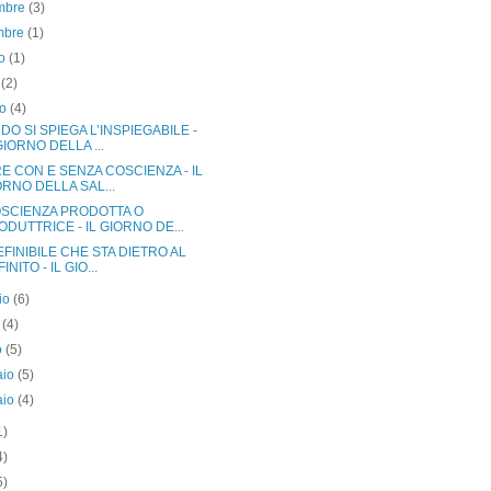
mbre
(3)
embre
(1)
to
(1)
o
(2)
no
(4)
O SI SPIEGA L’INSPIEGABILE -
GIORNO DELLA ...
E CON E SENZA COSCIENZA - IL
ORNO DELLA SAL...
OSCIENZA PRODOTTA O
ODUTTRICE - IL GIORNO DE...
EFINIBILE CHE STA DIETRO AL
INITO - IL GIO...
io
(6)
e
(4)
o
(5)
aio
(5)
aio
(4)
1)
4)
5)