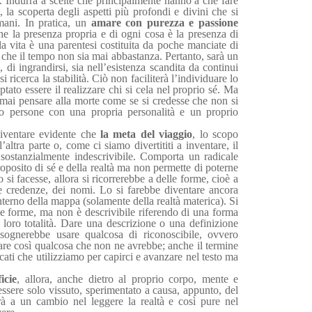
Indurrà a scelte che principalmente hanno a che fare
i, la scoperta degli aspetti più profondi e divini che si
ani. In pratica, un
amare con purezza e passione
e la presenza propria e di ogni cosa è la presenza di
la vita è una parentesi costituita da poche manciate di
a che il tempo non sia mai abbastanza. Pertanto, sarà un
 di ingrandirsi, sia nell’esistenza scandita da continui
ricerca la stabilità. Ciò non faciliterà l’individuare lo
tato essere il realizzare chi si cela nel proprio sé. Ma
ai pensare alla morte come se si credesse che non si
o persone con una propria personalità e un proprio
diventare evidente che
la meta del viaggio
, lo scopo
l’altra parte o, come ci siamo divertititi a inventare, il
 sostanzialmente indescrivibile. Comporta un radicale
roposito di sé e della realtà ma non permette di poterne
 si facesse, allora si ricorrerebbe a delle forme, cioè a
le credenze, dei nomi. Lo si farebbe diventare ancora
nterno della mappa (solamente della realtà materica). Si
 le forme, ma non è descrivibile riferendo di una forma
a loro totalità. Dare una descrizione o una definizione
isognerebbe usare qualcosa di riconoscibile, ovvero
re così qualcosa che non ne avrebbe; anche il termine
cati che utilizziamo per capirci e avanzare nel testo ma
icie
, allora, anche dietro al proprio corpo, mente e
ssere solo vissuto, sperimentato a causa, appunto, del
à a un cambio nel leggere la realtà e così pure nel