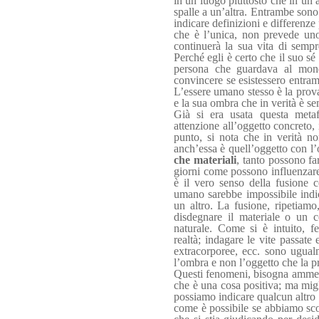
in un luogo piuttosto che in un 
spalle a un’altra. Entrambe sono
indicare definizioni e differenze
che è l’unica, non prevede uno 
continuerà la sua vita di sempr
Perché egli è certo che il suo s
persona che guardava al mondo
convincere se esistessero entram
L’essere umano stesso è la prova
e la sua ombra che in verità è 
Già si era usata questa metaf
attenzione all’oggetto concreto,
punto, si nota che in verità n
anch’essa è quell’oggetto con l’
che materiali
, tanto possono far
giorni come possono influenzare
è il vero senso della fusione 
umano sarebbe impossibile indi
un altro. La fusione, ripetiamo
disdegnare il materiale o un c
naturale. Come si è intuito, f
realtà; indagare le vite passate 
extracorporee, ecc. sono ugual
l’ombra e non l’oggetto che la pr
Questi fenomeni, bisogna ammett
che è una cosa positiva; ma migl
possiamo indicare qualcun altro 
come è possibile se abbiamo sc