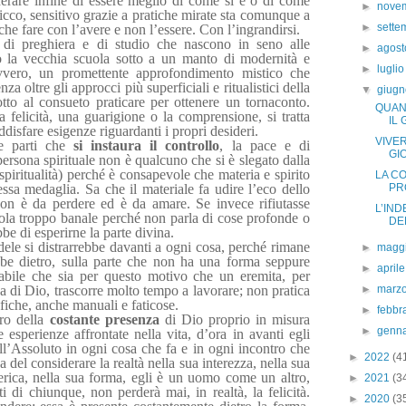
derare infine di essere meglio di come si è o di come
►
nove
 ricco, sensitivo grazie a pratiche mirate sta comunque a
►
sett
 che fare con l’avere e non l’essere. Con l’ingrandirsi.
i di preghiera e di studio che nascono in seno alle
►
agos
o la vecchia scuola sotto a un manto di modernità e
►
lugli
 Ovvero, un promettente approfondimento mistico che
za oltre gli approcci più superficiali e ritualistici della
▼
giug
tto al consueto praticare per ottenere un tornaconto.
QUAND
 felicità, una guarigione o la comprensione, si tratta
IL 
disfare esigenze riguardanti i propri desideri.
VIVER
le parti che
si instaura il controllo
, la pace e di
GI
rsona spirituale non è qualcuno che si è slegato dalla
 spiritualità) perché è consapevole che materia e spirito
LA C
ssa medaglia. Sa che il materiale fa udire l’eco dello
PR
non è da perdere ed è da amare. Se invece rifiutasse
L’IND
la troppo banale perché non parla di cose profonde o
DEF
be di esperirne la parte divina.
ele si distrarrebbe davanti a ogni cosa, perché rimane
►
magg
bbe dietro, sulla parte che non ha una forma seppure
►
april
bile che sia per questo motivo che un eremita, per
a di Dio, trascorre molto tempo a lavorare; non pratica
►
marz
fiche, anche manuali e faticose.
►
febbr
uro della
costante presenza
di Dio proprio in misura
►
genn
 esperienze affrontate nella vita, d’ora in avanti egli
l’Assoluto in ogni cosa che fa e in ogni incontro che
►
2022
(4
 del considerare la realtà nella sua interezza, nella sua
terica, nella sua forma, egli è un uomo come un altro,
►
2021
(3
ti di chiunque, non perderà mai, in realtà, la felicità.
►
2020
(3