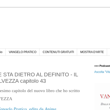
n
io
VANGELO PRATICO
CONTENUTI GRATUITI
MOSTRA D'ARTE
+++ Podcas
Ascolta "Vit
 STA DIETRO AL DEFINITO - IL
EZZA capitolo 43
eesimo capitolo del nuovo libro che ho scritto
VEZZA
angelo Pratico
, edito da
Anima