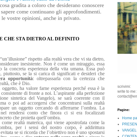
 cosa gradita a coloro che desiderano conoscere
 sapere come continuano gli approfondimenti.
le vostre opinioni, anche in privato.
E CHE STA DIETRO AL DEFINITO
un’illusione” rispetto alla realtà vera che vi sta dietro,
onsiderare inesistente. Non è come un miraggio, essa
o la concreta esperienza della vita umana. Essa può
 piuttosto, se la si carica di significati e desideri che
era opportunità
: oltrepassarla con la certezza che
ealtà, che è Dio.
scrivimi:
n oggetto, ha valore farne esperienza perché essa è la
write to me:
consistente di fronte a noi. L’aspirante alla perfezione
contact@e
sione sintetica del Vangelo), se sarà coerente con il
ma o poi ad accorgersi che concentrarsi sulla realtà
ppare un oggetto cercando di afferrarne l’ombra. La
Pagine:
nel rendersi conto che finora ci si era focalizzati
ncreto che proietta quell’ombra.
Home p
 come realtà materica, qui viene apostrofata come la
PRESEN
mbra, per i sensi del nostro corpo, è addirittura
VANGEL
evitata se si ricorda che l’obiettivo non è uno spostarsi
CONTEN