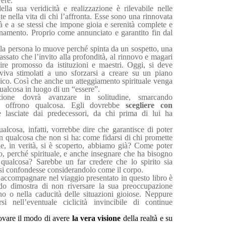
ere.
la sua veridicità e realizzazione è rilevabile nelle
 nella vita di chi l’affronta. Esse sono una rinnovata
à e a se stessi che impone gioia e serenità complete e
onamento. Proprio come annunciato e garantito fin dal
te la persona lo muove perché spinta da un sospetto, una
ssato che l’invito alla profondità, al rinnovo e magari
ire promosso da istituzioni e maestri. Oggi, si deve
viva stimolati a uno sforzarsi a creare su un piano
isico. Così che anche un atteggiamento spirituale venga
ualcosa in luogo di un “essere”.
azione dovrà avanzare in solitudine, smarcando
he offrono qualcosa. Egli dovrebbe
scegliere con
 lasciate dai predecessori, da chi prima di lui ha
ualcosa, infatti, vorrebbe dire che garantisce di poter
 qualcosa che non si ha: come fidarsi di chi promette
he, in verità, si è scoperto, abbiamo già? Come poter
, perché spirituale, e anche insegnare che ha bisogno
qualcosa? Sarebbe un far credere che lo spirito sia
i si confondesse considerandolo come il corpo.
accompagnare nel viaggio presentato in questo libro è
ndo dimostra di non riversare la sua preoccupazione
no o nella caducità delle situazioni gioiose. Neppure
i nell’eventuale ciclicità invincibile di continue
ovare il modo di avere
la vera visione
della realtà e su