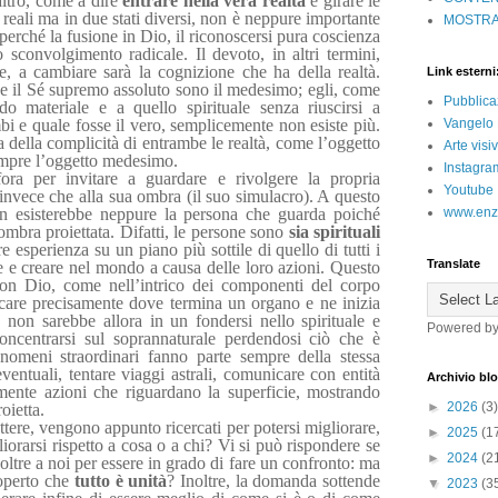
altro, come a dire
entrare nella vera realtà
e girare le
 reali ma in due stati diversi, non è neppure importante
MOSTRA
 perché la fusione in Dio, il riconoscersi pura coscienza
sconvolgimento radicale. Il devoto, in altri termini,
e, a cambiare sarà la cognizione che ha della realtà.
Link esterni
é e il Sé supremo assoluto sono il medesimo; egli, come
Pubblica
 materiale e a quello spirituale senza riuscirsi a
bi e quale fosse il vero, semplicemente non esiste più.
Vangelo 
 della complicità di entrambe le realtà, come l’oggetto
Arte vis
sempre l’oggetto medesimo.
Instagra
ora per invitare a guardare e rivolgere la propria
Youtube
 invece che alla sua ombra (il suo simulacro). A questo
on esisterebbe neppure la persona che guarda poiché
www.enz
ombra proiettata. Difatti, le persone sono
sia spirituali
e esperienza su un piano più sottile di quello di tutti i
Translate
 e creare nel mondo a causa delle loro azioni. Questo
con Dio, come nell’intrico dei componenti del corpo
care precisamente dove termina un organo e ne inizia
, non sarebbe allora in un fondersi nello spirituale e
Powered b
oncentrarsi sul soprannaturale perdendosi ciò che è
enomeni straordinari fanno parte sempre della stessa
eventuali, tentare viaggi astrali, comunicare con entità
Archivio bl
mente azioni che riguardano la superficie, mostrando
►
2026
(3)
oietta.
ere, vengono appunto ricercati per potersi migliorare,
►
2025
(1
iorarsi rispetto a cosa o a chi? Vi si può rispondere se
►
2024
(2
oltre a noi per essere in grado di fare un confronto: ma
operto che
tutto è unità
? Inoltre, la domanda sottende
▼
2023
(3