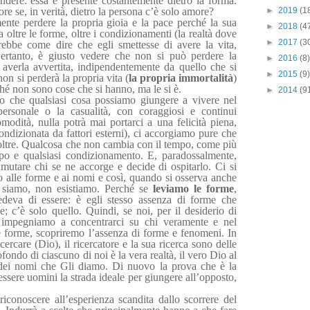
indere: essa è presente costantemente dietro la forma.
 se, in verità, dietro la persona c’è solo amore?
►
2019
(1
mente perdere la propria gioia e la pace perché la sua
►
2018
(4
 oltre le forme, oltre i condizionamenti (la realtà dove
►
2017
(3
ebbe come dire che egli smettesse di avere la vita,
 Pertanto, è giusto vedere che non si può perdere la
►
2016
(8)
averla avvertita, indipendentemente da quello che si
►
2015
(9)
on si perderà la propria vita (
la propria immortalità
)
hé non sono cose che si hanno, ma le si è.
►
2014
(9
 che qualsiasi cosa possiamo giungere a vivere nel
ersonale o la casualità, con coraggiosi e continui
odità, nulla potrà mai portarci a una felicità piena,
condizionata da fattori esterni), ci accorgiamo pure che
 oltre. Qualcosa che non cambia con il tempo, come più
mpo e qualsiasi condizionamento. E, paradossalmente,
utare chi se ne accorge e decide di ospitarlo. Ci si
o alle forme e ai nomi e così, quando si osserva anche
i siamo, non esistiamo. Perché se
leviamo le forme
,
edeva di essere: è egli stesso assenza di forme che
; c’è solo quello. Quindi, se noi, per il desiderio di
 impegniamo a concentrarci su chi veramente e nel
e forme, scopriremo l’assenza di forme e fenomeni. In
ercare (Dio), il ricercatore e la sua ricerca sono delle
fondo di ciascuno di noi è la vera realtà, il vero Dio al
e dei nomi che Gli diamo. Di nuovo la prova che è la
’essere uomini la strada ideale per giungere all’opposto,
riconoscere all’esperienza scandita dallo scorrere del