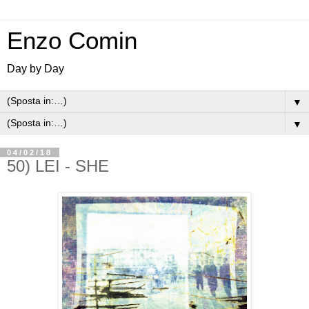
Enzo Comin
Day by Day
▼
▼
04/02/18
50) LEI - SHE