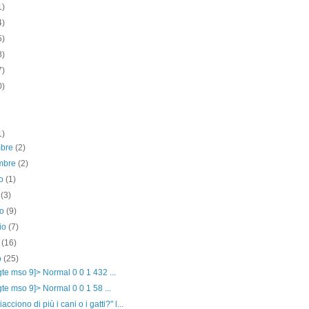
1)
4)
5)
8)
7)
0)
1)
mbre
(2)
mbre
(2)
to
(1)
o
(3)
no
(9)
io
(7)
e
(16)
o
(25)
f gte mso 9]> Normal 0 0 1 432 ...
f gte mso 9]> Normal 0 0 1 58 ...
iacciono di più i cani o i gatti?" l...