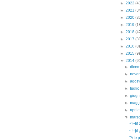
►
2022
(4
►
2021
(3
►
2020
(3
►
2019
(1
►
2018
(4
►
2017
(3
►
2016
(8)
►
2015
(9)
▼
2014
(9
►
dice
►
nove
►
agos
►
lugli
►
giug
►
magg
►
april
▼
marz
<!--[i
<!--[i
"A te p