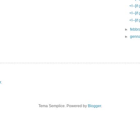
<!--[i
<!--[i
<!--[i
►
febbr
►
genn
r.
Tema Semplice. Powered by
Blogger
.