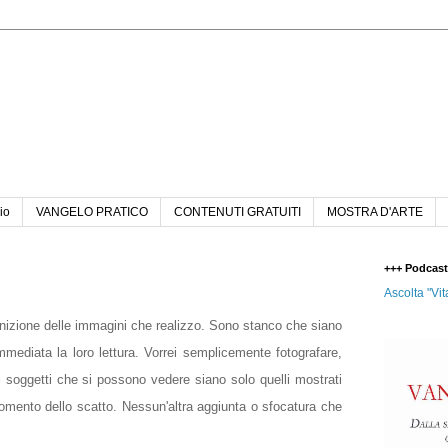
n
io
VANGELO PRATICO
CONTENUTI GRATUITI
MOSTRA D'ARTE
+++ Podcas
Ascolta "Vit
inizione delle immagini che realizzo. Sono stanco che siano
immediata la loro lettura. Vorrei semplicemente fotografare,
i soggetti che si possono vedere siano solo quelli mostrati
 momento dello scatto. Nessun'altra aggiunta o sfocatura che