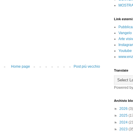
MOSTRA
Link esterni
Pubblica
Vangelo 
Arte vis
Instagra
Youtube
www.enz
Home page
Post più vecchio
Translate
Powered b
Archivio bl
►
2026
(3)
►
2025
(1
►
2024
(2
►
2023
(3