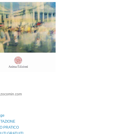
nzocomin.com
age
TAZIONE
O PRATICO
UTI GRATUITI