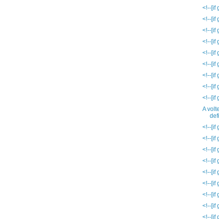
<!--[i
<!--[i
<!--[i
<!--[i
<!--[i
<!--[i
<!--[i
<!--[i
<!--[i
A volt
def
<!--[i
<!--[i
<!--[i
<!--[i
<!--[i
<!--[i
<!--[i
<!--[i
<!--[i