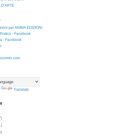
 D'ARTE
:
zioni per ANIMA EDIZIONI
Pratico - Facebook
iva - Facebook
m
ocomin.com
y
Translate
og
7)
1)
5)